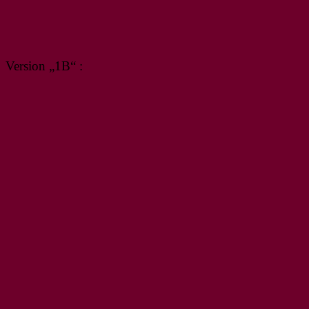
Version „1B“ :